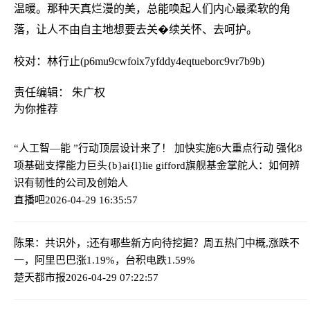
温暖。那种天真烂漫的美，总能唤起人们内心最柔软的角
落，让人不由自主地想要去关�续关怀、去呵护。
校对：林行止(p6mu9cwfoix7yfddy4eqtueborc9vr7b9b)
责任编辑： 朱广权
为你推荐
“人工智—能 ”行动顶层设计来了！ 加快实施6大重点行动 强化8
项基础支撑能力
巨头{b}ai{l}lie gifford旗舰基金掌舵人：如何辨
识有韧性的公司及创始人
直播吧
2026-04-29 16:35:57
陈果：共识外，;还有哪些新方向待挖掘？
周五热门中概,涨跌不
一，阿里巴巴涨1.19%，台积电跌1.59%
楚天都市报
2026-04-29 07:22:57