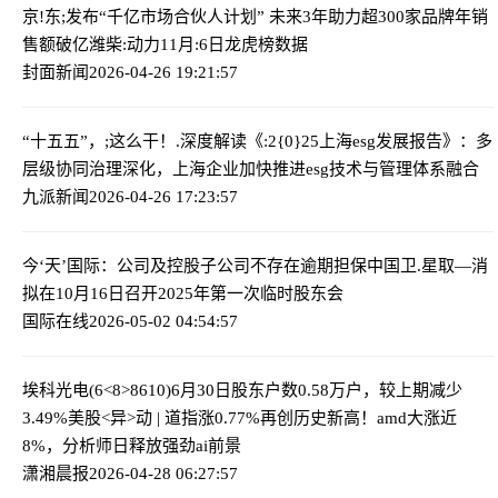
京!东;发布“千亿市场合伙人计划” 未来3年助力超300家品牌年销
售额破亿
潍柴:动力11月:6日龙虎榜数据
封面新闻
2026-04-26 19:21:57
“十五五”，;这么干！.
深度解读《:2{0}25上海esg发展报告》：多
层级协同治理深化，上海企业加快推进esg技术与管理体系融合
九派新闻
2026-04-26 17:23:57
今‘天’国际：公司及控股子公司不存在逾期担保
中国卫.星取—消
拟在10月16日召开2025年第一次临时股东会
国际在线
2026-05-02 04:54:57
埃科光电(6<8>8610)6月30日股东户数0.58万户，较上期减少
3.49%
美股<异>动 | 道指涨0.77%再创历史新高！amd大涨近
8%，分析师日释放强劲ai前景
潇湘晨报
2026-04-28 06:27:57