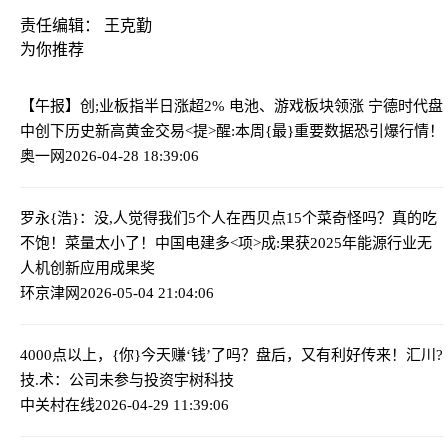
责任编辑： 王克勤
为你推荐
【午报】创;业板指半日涨超2% 电池、游戏板块领涨 宁德时代盘
中创下历史新高
黄金交易<提>醒:本周{最}重要数据恐引爆行情！
奥一网
2026-04-28 18:39:06
罗永{浩}：没,人觉得我们5个人在西贝点15个菜奇怪吗？真的吃
不饱！菜量太小了！
中国电建多<项>成:果获2025年能源行业无
人机创新应用成果奖
环京津网
2026-05-04 21:04:06
4000点以上，{你}今天赚‘钱’了吗？盘后，又有利好传来！
汇川?
技.术：公司未参与投资宇树科技
中关村在线
2026-04-29 11:39:06