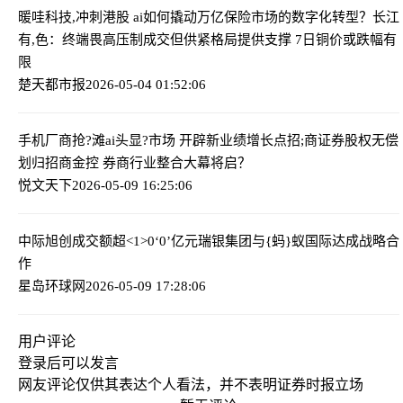
暖哇科技,冲刺港股 ai如何撬动万亿保险市场的数字化转型？
长江
有,色：终端畏高压制成交但供紧格局提供支撑 7日铜价或跌幅有
限
楚天都市报
2026-05-04 01:52:06
手机厂商抢?滩ai头显?市场 开辟新业绩增长点
招;商证券股权无偿
划归招商金控 券商行业整合大幕将启？
悦文天下
2026-05-09 16:25:06
中际旭创成交额超<1>0‘0’亿元
瑞银集团与{蚂}蚁国际达成战略合
作
星岛环球网
2026-05-09 17:28:06
用户评论
登录
后可以发言
网友评论仅供其表达个人看法，并不表明证券时报立场