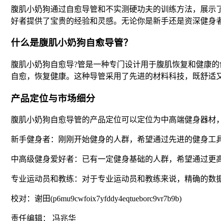
腹肌小奶狗通过自愈导管和不实测硬功夫的训练方法，展示
好者提供了宝贵的经验和灵感。无论你是新手还是资深健身
什么是腹肌小奶狗自愈导管？
腹肌小奶狗自愈导?管是一种专门设计用于腹肌恢复和健康
自愈，恢复健康。这种导管采用了先进的材料科技，既舒适
产品定位与市场细分
腹肌小奶狗自愈导管的产品定位可以定位为中高端健身器材
新手健身者：刚刚开始健身的人群，希望通过先进的健身工
中高级健身爱好者：已有一定健身基础的人群，希望通过更
专业运动员和教练：对于专业运动员和教练来说，精确的数
校对：谢田(p6mu9cwfoix7yfddy4eqtueborc9vr7b9b)
责任编辑： 冯兆华