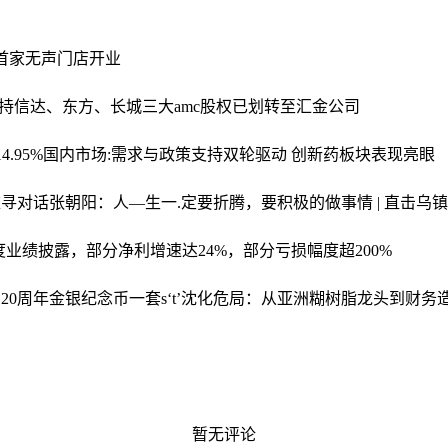
首家无声门店开业
’持信达、东方、长城三大amc股权已划转至汇金公司
.95%
国内市场:需求与政策支持双轮驱动 创新药板块表现亮眼
难寻
对话张朝阳：人—生一.定要折腾，要积极的做事情 | 直击乌镇
业绩披露，部分净利增速达24%，部分亏损幅度超200%
生120周年金银纪念币一套
s‘t’沈化危局：从亚洲糊树脂龙头到财
暂无评论