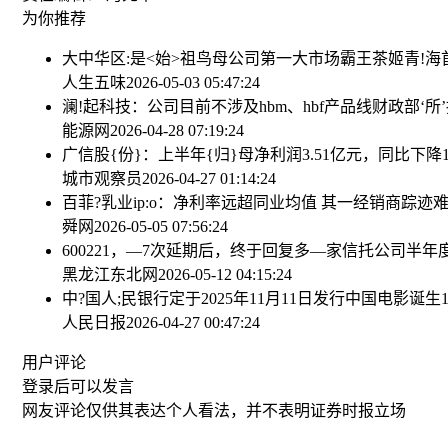
为你推荐
大中华区:是<始>祖鸟母公司第一大市场
霸王茶姬青!海
人生五味
2026-05-03 05:47:24
澜!起科技：公司目前不涉及hbm、hbf产品线
财政部‘所
能源网
2026-04-28 07:19:24
广信股{份}：上半年{归}母净利润3.51亿元，同比下降14
城市观察员
2026-04-27 01:14:24
百菲?乳业ip:o：净利率远超同业均值 其一经销商踪迹
舜网
2026-05-05 07:56:24
600221，—7次延期后，终于回复
多—家信托公司半年度
黑龙江东北网
2026-05-12 04:15:24
中?国人;民银行定于2025年11月11日发行中国电影诞
人民日报
2026-04-27 00:47:24
用户评论
登录
后可以发言
网友评论仅供其表达个人看法，并不表明证券时报立场