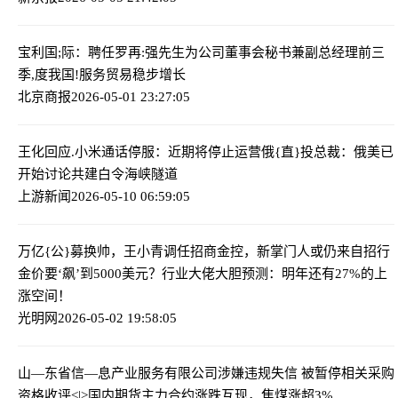
宝利国;际：聘任罗再:强先生为公司董事会秘书兼副总经理
前三
季,度我国!服务贸易稳步增长
北京商报
2026-05-01 23:27:05
王化回应.小米通话停服：近期将停止运营
俄{直}投总裁：俄美已
开始讨论共建白令海峡隧道
上游新闻
2026-05-10 06:59:05
万亿{公}募换帅，王小青调任招商金控，新掌门人或仍来自招行
金价要‘飙’到5000美元？行业大佬大胆预测：明年还有27%的上
涨空间！
光明网
2026-05-02 19:58:05
山—东省信—息产业服务有限公司涉嫌违规失信 被暂停相关采购
资格
收评<|>国内期货主力合约涨跌互现，焦煤涨超3%