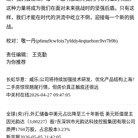
这种力量将成为我们在面对未来挑战时的坚强后盾。只有这
样，我们才能在时代的洪流中屹立不倒，迎接每一个新的挑
战。
校对：敬一丹(p6mu9cwfoix7yfddy4eqtueborc9vr7b9b)
责任编辑： 王克勤
为你推荐
长虹华意：威乐;公司将持续加强技术研发、优化产品结构
上海?
二手房惊现翘尾行情，但房价真正触底还很远
中关村在线
2026-04-27 09:47:05
全球{央}行,外汇储备中美元占比降至三十年新低 美元贬值是主
因
光韵达（3;00227）股?东深圳市光韵达科技控股集团有限公司
质押1760万股，占总股本3.23%
新京报
2026-05-05 21:42:05