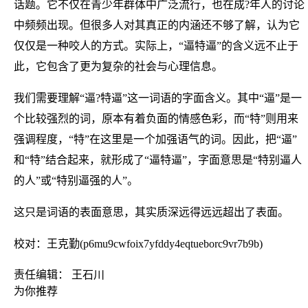
话题。它不仅在青少年群体中广泛流行，也在成?年人的讨论
中频频出现。但很多人对其真正的内涵还不够了解，认为它
仅仅是一种咬人的方式。实际上，“逼特逼”的含义远不止于
此，它包含了更为复杂的社会与心理信息。
我们需要理解“逼?特逼”这一词语的字面含义。其中“逼”是一
个比较强烈的词，原本有着负面的情感色彩，而“特”则用来
强调程度，“特”在这里是一个加强语气的词。因此，把“逼”
和“特”结合起来，就形成了“逼特逼”，字面意思是“特别逼人
的人”或“特别逼强的人”。
这只是词语的表面意思，其实质深远得远远超出了表面。
校对：王克勤(p6mu9cwfoix7yfddy4eqtueborc9vr7b9b)
责任编辑： 王石川
为你推荐