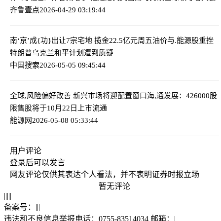
齐鲁壹点
2026-04-29 03:19:44
南‘京’成{功}出让7宗宅地 揽金22.5亿元
周五油价与.能源股重挫
特朗普乌克兰和平计划遭到质疑
中国搜索
2026-05-05 09:45:44
全球,风险偏好改善 新兴市场将迎配置窗口
海,通发展：426000股
限售股将于10月22日上市流通
能源网
2026-05-08 05:33:44
用户评论
登录
后可以发言
网友评论仅供其表达个人看法，并不表明证券时报立场
暂无评论
|
|
|
|
|
备案号：
|
|
|
违法和不良信息举报电话：0755-83514034 邮箱：
|