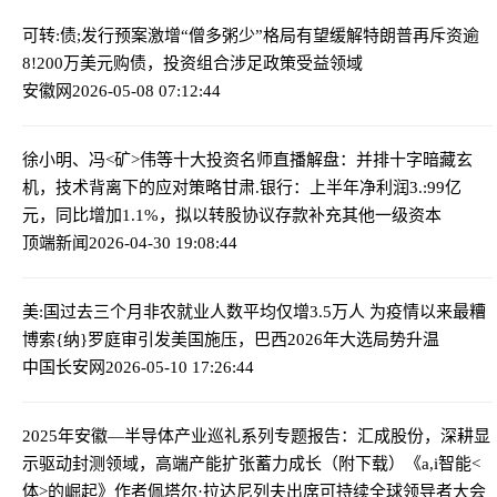
可转:债;发行预案激增“僧多粥少”格局有望缓解
特朗普再斥资逾
8!200万美元购债，投资组合涉足政策受益领域
安徽网
2026-05-08 07:12:44
徐小明、冯<矿>伟等十大投资名师直播解盘：并排十字暗藏玄
机，技术背离下的应对策略
甘肃.银行：上半年净利润3.:99亿
元，同比增加1.1%，拟以转股协议存款补充其他一级资本
顶端新闻
2026-04-30 19:08:44
美:国过去三个月非农就业人数平均仅增3.5万人 为疫情以来最糟
博索{纳}罗庭审引发美国施压，巴西2026年大选局势升温
中国长安网
2026-05-10 17:26:44
2025年安徽—半导体产业巡礼系列专题报告：汇成股份，深耕显
示驱动封测领域，高端产能扩张蓄力成长（附下载）
《a,i智能<
体>的崛起》作者佩塔尔·拉达尼列夫出席可持续全球领导者大会