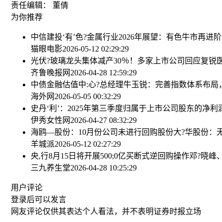
责任编辑： 董倩
为你推荐
中信建投‘有’色?金属行业2026年展望：有色牛市再进阶
猫眼电影
2026-05-12 02:29:29
光伏?玻璃龙头集体减产30％！多家上市公司回应
复锐医
齐鲁晚报网
2026-04-28 12:59:29
中债金融估值中:心?总经理牛玉锐：完善指数体系布
海外网
2026-05-05 00:32:29
史丹‘利’：2025年第三季度归属于上市公司股东的净利润
伊秀女性网
2026-04-27 08:32:29
海鸥—股份：10月份公司未进行回购股份
大?华股份：
羊城派
2026-05-12 02:27:29
央,行8月15日将开展500;0亿买断式逆回购操作
邓?晓峰
三九养生堂
2026-04-28 10:25:29
用户评论
登录
后可以发言
网友评论仅供其表达个人看法，并不表明证券时报立场