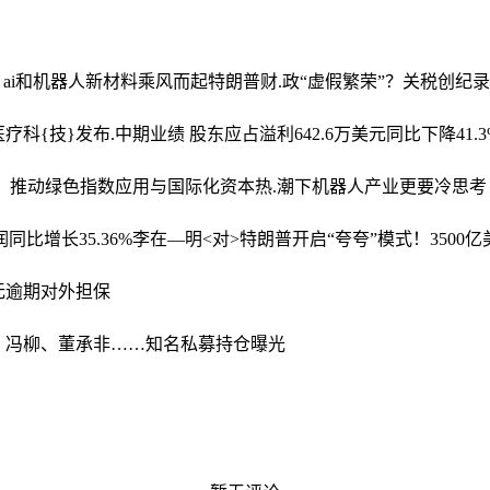
 ai和机器人新材料乘风而起
特朗普财.政“虚假繁荣”？关税创纪
疗科{技}发布.中期业绩 股东应占溢利642.6万美元同比下降41.3
局，推动绿色指数应用与国际化
资本热.潮下机器人产业更要冷思考
同比增长35.36%
李在—明<对>特朗普开启“夸夸”模式！3500亿
无逾期对外担保
、冯柳、董承非……知名私募持仓曝光