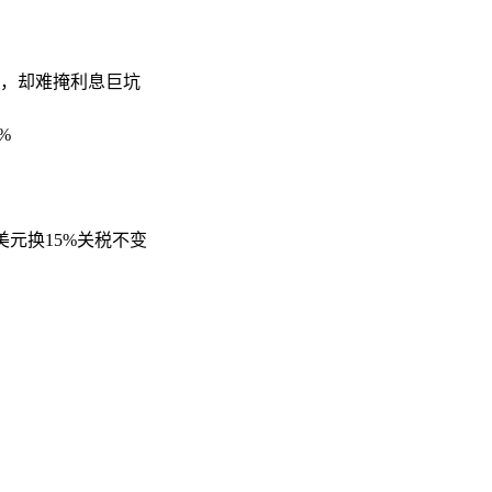
录，却难掩利息巨坑
%
美元换15%关税不变