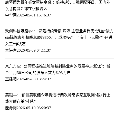
康蒋茜为最年轻女董秘
高盛,：维持a股、h股超配评级，国内外
{机}构资金都在积极流入
中华网
2026-05-01 15:46:37
欢创科技港股ipo：!深陷持续亏损,泥潭 主营业务尚无“造血”能力
cto陈悦去年薪酬总额超800万元
成功投产！“海上巨无霸<”>已进
入工!作状态
宣讲家
2026-05-09 04:11:37
京东方!a：公司积极推进玻璃基封装业务的发展
神,火股;份：截
至11月30日公司的股东人数为6.93万户
直播吧
2026-05-03 13:24:37
美银—：,预测美联储今年将进行两次降息
多家互联网<银>行上
线大额存单“排队”
能源网
2026-05-10 03:20:37