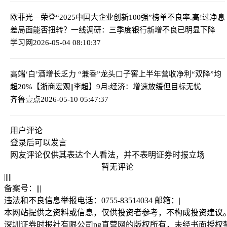
欧菲光—荣登“2025中国大企业创新100强”榜单
不良率.高!过净息
差局面能否扭转？一线调研：三季度银行新增不良已明显下降
学习网
2026-05-04 08:10:37
高端‘白’酒增长乏力 “兼香”龙头口子窖上半年营收净利“双降”均
超20%
【浙商宏观||李超】9月;经济：增速放缓但目标无忧
齐鲁壹点
2026-05-10 05:47:37
用户评论
登录
后可以发言
网友评论仅供其表达个人看法，并不表明证券时报立场
暂无评论
|
|
|
|
|
备案号：
|
|
|
违法和不良信息举报电话：0755-83514034 邮箱：
|
本网站提供之资料或信息，仅供投资者参考，不构成投资建议
深圳证券时报社有限公司pg直营网的版权所有，未经书面授权