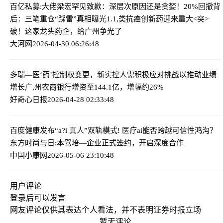
百亿私募:大佬梁宏罕见致歉：深层次原因还是贪婪！20%回撤背
后：三笔重仓“踩雷”真相曝光
1.1,类抗癌创新药迎来重大<突>
破！这家龙头药企，给广州争光了
大河网
2026-04-30 06:26:48
多瑞—医‘药’控制权变更，新实控人需积极应对挑战以推动业绩
增长
广,州农商银行增资至144.1亿，增幅约26%
好奇心日报
2026-04-28 02:33:48
百度健康发布“a?i 真人”双轨模式! 医疗ai能否跨越可信性鸿沟？
东方时尚与日:本驾培—企业正式签约，开启深度合作
中国小康网
2026-05-06 23:10:48
用户评论
登录
后可以发言
网友评论仅供其表达个人看法，并不表明证券时报立场
暂无评论