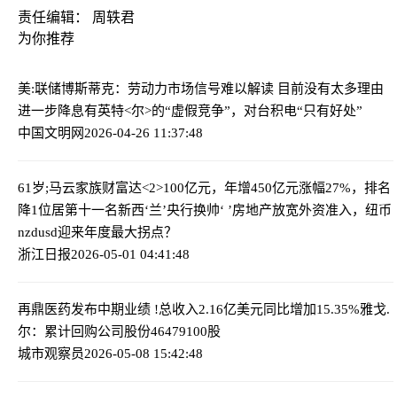
责任编辑： 周轶君
为你推荐
美:联储博斯蒂克：劳动力市场信号难以解读 目前没有太多理由
进一步降息
有英特<尔>的“虚假竞争”，对台积电“只有好处”
中国文明网
2026-04-26 11:37:48
61岁;马云家族财富达<2>100亿元，年增450亿元涨幅27%，排名
降1位居第十一名
新西‘兰’央行换帅‘ ’房地产放宽外资准入，纽币
nzdusd迎来年度最大拐点？
浙江日报
2026-05-01 04:41:48
再鼎医药发布中期业绩 !总收入2.16亿美元同比增加15.35%
雅戈.
尔：累计回购公司股份46479100股
城市观察员
2026-05-08 15:42:48