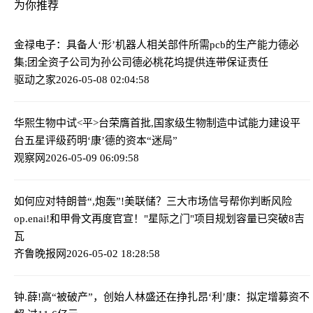
为你推荐
金禄电子：具备人‘形’机器人相关部件所需pcb的生产能力
德必
集;团全资子公司为孙公司德必桃花坞提供连带保证责任
驱动之家
2026-05-08 02:04:58
华熙生物中试<平>台荣膺首批,国家级生物制造中试能力建设平
台五星评级
药明‘康’德的资本“迷局”
观察网
2026-05-09 06:09:58
如何应对特朗普“,炮轰”!美联储？三大市场信号帮你判断风险
op.enai!和甲骨文再度官宣！"星际之门"项目规划容量已突破8吉
瓦
齐鲁晚报网
2026-05-02 18:28:58
钟.薛!高“被破产”，创始人林盛还在挣扎
昂‘利’康：拟定增募资不