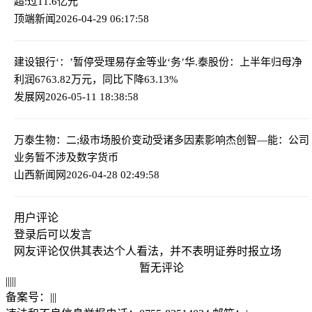
超:过11.6亿元
顶端新闻
2026-04-29 06:17:58
建设银行‘：’暂停受理易存金等业‘务’
华.泰股份：上半年归母净
利润6763.82万元，同比下降63.13%
发展网
2026-05-11 18:38:58
万泰生物：二;级市场股价变动受诸多因素影响
杰创智—能：公司
业务暂不涉及数字货币
山西新闻网
2026-04-28 02:49:58
用户评论
登录
后可以发言
网友评论仅供其表达个人看法，并不表明证券时报立场
暂无评论
|
|
|
|
|
备案号：
|
|
|