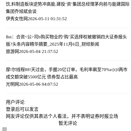
饮,料制造板块逆势冲高
能.建投‘资’集团总经理茅向前与能建国际
集团乔旭斌会谈
伊秀女性网
2026-05-11 01:31:52
lhn：合资<公>司b购买物业的‘购’买选择权被撤销
四大证券报头
版?头条内容精华摘要_2025年11月6日_财经新闻
旅游网
2026-05-04 21:37:52
摩!尔线程88!天过会，手握20亿订单，毛利率飙至70%
e{t}f两市
成交额突破5500亿元 债券型占比最高
光明网
2026-05-06 04:07:52
用户评论
登录
后可以发言
网友评论仅供其表达个人看法，并不表明证券时报立场
暂无评论
|
|
|
|
|