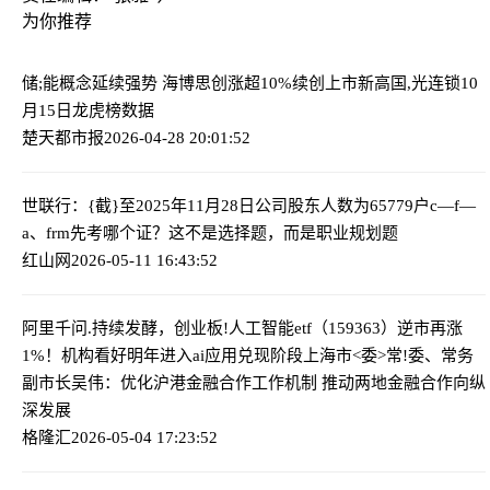
为你推荐
储;能概念延续强势 海博思创涨超10%续创上市新高
国,光连锁10
月15日龙虎榜数据
楚天都市报
2026-04-28 20:01:52
世联行：{截}至2025年11月28日公司股东人数为65779户
c—f—
a、frm先考哪个证？这不是选择题，而是职业规划题
红山网
2026-05-11 16:43:52
阿里千问.持续发酵，创业板!人工智能etf（159363）逆市再涨
1%！机构看好明年进入ai应用兑现阶段
上海市<委>常!委、常务
副市长吴伟：优化沪港金融合作工作机制 推动两地金融合作向纵
深发展
格隆汇
2026-05-04 17:23:52