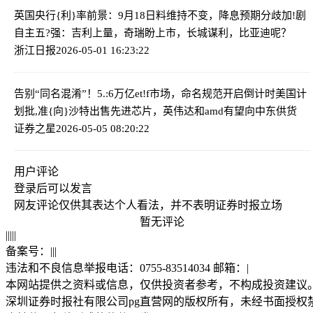
英国央行{利}率前景：9月18日料维持不变，降息预期分歧加!剧
自主五?强：吉利上量，奇瑞盼上市，长城谋利，比亚迪呢？
浙江日报
2026-05-01 16:23:22
告别“同名混淆”！5.:6万亿et!f市场，命名规范开启倒计时
美国计
划批,准{向}沙特出售先进芯片，英伟达和amd有望向中东供货
证券之星
2026-05-05 08:20:22
用户评论
登录
后可以发言
网友评论仅供其表达个人看法，并不表明证券时报立场
暂无评论
|
|
|
|
|
备案号：
|
|
|
违法和不良信息举报电话：0755-83514034 邮箱：
|
本网站提供之资料或信息，仅供投资者参考，不构成投资建议
深圳证券时报社有限公司pg直营网的版权所有，未经书面授权