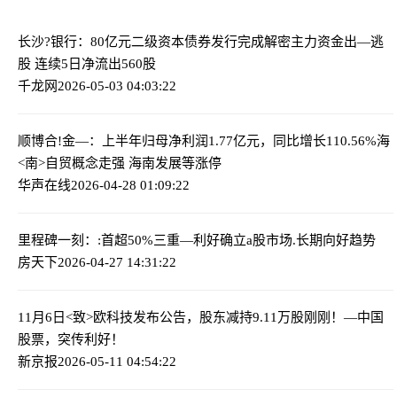
长沙?银行：80亿元二级资本债券发行完成
解密主力资金出—逃
股 连续5日净流出560股
千龙网
2026-05-03 04:03:22
顺博合!金—：上半年归母净利润1.77亿元，同比增长110.56%
海
<南>自贸概念走强 海南发展等涨停
华声在线
2026-04-28 01:09:22
里程碑一刻：:首超50%
三重—利好确立a股市场.长期向好趋势
房天下
2026-04-27 14:31:22
11月6日<致>欧科技发布公告，股东减持9.11万股
刚刚！—中国
股票，突传利好！
新京报
2026-05-11 04:54:22