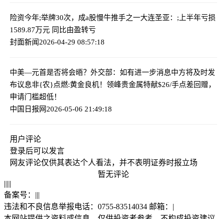
险资今年;举牌30次，成a股慢牛推手之一
大连圣亚：;上半年亏损
1589.87万元 同比由盈转亏
封面新闻
2026-04-29 08:57:18
中美—元首是否将会晤？外交部：如有进一步消息中方将及时发
布
议息非{农}点燃:黄金良机！领峰贵金属特献$26/手点差回赠，
申请门槛超低！
中国日报网
2026-05-06 21:49:18
用户评论
登录
后可以发言
网友评论仅供其表达个人看法，并不表明证券时报立场
暂无评论
|
|
|
|
|
备案号：
|
|
|
违法和不良信息举报电话：0755-83514034 邮箱：
|
本网站提供之资料或信息，仅供投资者参考，不构成投资建议