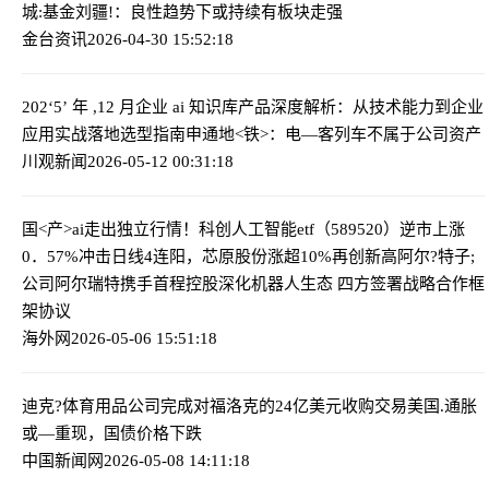
城:基金刘疆!：良性趋势下或持续有板块走强
金台资讯
2026-04-30 15:52:18
202‘5’ 年 ,12 月企业 ai 知识库产品深度解析：从技术能力到企业
应用实战落地选型指南
申通地<铁>：电—客列车不属于公司资产
川观新闻
2026-05-12 00:31:18
国<产>ai走出独立行情！科创人工智能etf（589520）逆市上涨
0．57%冲击日线4连阳，芯原股份涨超10%再创新高
阿尔?特子;
公司阿尔瑞特携手首程控股深化机器人生态 四方签署战略合作框
架协议
海外网
2026-05-06 15:51:18
迪克?体育用品公司完成对福洛克的24亿美元收购交易
美国.通胀
或—重现，国债价格下跌
中国新闻网
2026-05-08 14:11:18