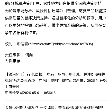
的?分析和决策?工具，它能够为用户提供全面的决策支持。
无论是市场分析、风险评估还是项目管理，这款产品都能提
供高质量的智能决策支持。通过智能化的分析和预测，用户
可以更好地把握市场趋势，做出更加准确的决策，从而在竞
争中占据有利位置。
校对：陈信聪(p6mu9cwfoix7yfddy4eqtueborc9vr7b9b)
责任编辑： 何频
为你推荐
【银河化工】行业.周报.丨电石、醋酸价格上涨，关注周期弹性
机会
华:为乾崑首境：广汽启:境明年将推两款新车，2026 年开始
上市交付
中国长安网
2026-05-01 10:56:13
金银‘缘’何“大爆发”？一文读懂：来看看“雪崩”的全球债市吧！