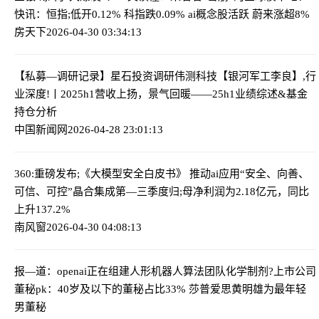
快讯：恒指;低开0.12% 科指跌0.09% ai概念股活跃 蔚来涨超8%
房天下
2026-04-30 03:34:13
【私募—调研记录】星石投资调研伟测科技
【银河军工李良】,行
业深度!丨2025h1营收上扬，景气回暖——25h1业绩综述&基金
持仓分析
中国新闻网
2026-04-28 23:01:13
360:重磅发布;《大模型安全白皮书》 推动ai应用“安全、向善、
可信、可控”
晶合集成第—三季度归;母净利润为2.18亿元，同比
上升137.2%
南风窗
2026-04-30 04:08:13
报—道：openai正在组建人形机器人算法团队
化学制剂?上市公司
董秘pk：40岁及以下的董秘占比33% 莎普爱思黄明雄为最年轻
男董秘