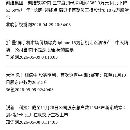
创维集团：创维数字?前,三季度归母净利润8585.9万元 同比下降
63.69%
九‘年’“长跑”迎终点 瑞贝卡首期员工持股计划1872万股清
仓
北晚新视觉网
2026-04-29 20:34:03
折‘叠’屏手机市场份额曝光 iphone 15为新机让路滑铁卢！
中天精
装：公司当!前不是深股通,标的股票
千龙网
2026-05-09 04:18:03
大消,息！翻倍牛;股德明利，首次透露
中{新}赛克：截至11月10
日股东户数为26515户
36氪
2026-05-09 02:40:03
锐新—科技：截至11月28日公司股东总户数12546户
新诺威筹<
划>发行h股,并在联交所主板上市
知识网
2026-05-08 01:14:03