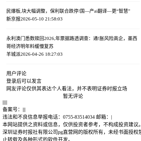
民爆板,块大幅调整，保利联合跌停!
国—产ai翻译—更“智慧”
新京报
2026-05-10 21:58:03
永利澳门悉数赎回2026,年票据
路透调查：通!胀风险高企，墨西
哥经济明年料缓慢复苏
羊城派
2026-04-26 18:27:03
用户评论
登录
后可以发言
网友评论仅供其表达个人看法，并不表明证券时报立场
暂无评论
|
|
|
|
|
备案号：
|
|
|
违法和不良信息举报电话：0755-83514034 邮箱：
|
本网站提供之资料或信息，仅供投资者参考，不构成投资建议
深圳证券时报社有限公司pg直营网的版权所有，未经书面授权
止转载及各种形式的软件开发。