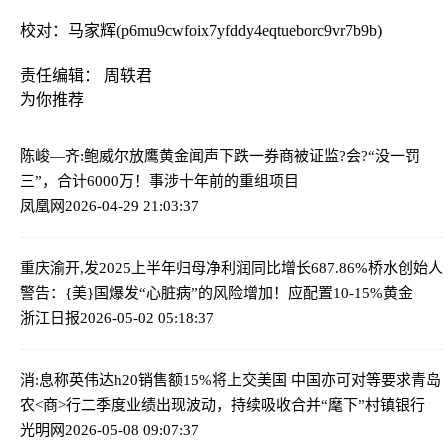
校对：马家辉(p6mu9cwfoix7yfddy4eqtueborc9vr7b9b)
责任编辑： 周轶君
为你推荐
陈峻—齐:鲍威尔放鹰黄金闻声下跌
一券商被证监?会?“没一罚
三”，合计6000万！事涉十年前的重组项目
凤凰网
2026-04-29 21:03:37
重庆渝开,发2025上半年归母净利润同比增长687.86%
桥水创始人
警告：{美}国爆发“心脏病”的风险增加！应配置10-15%黄金
浙江日报
2026-05-02 05:18:37
消:息称英伟达h20销售额15%将上交美国 中国亦可对等要求
青岛
农<商>行二季度业绩出现波动，持续吸收合并“麾下”村镇银行
光明网
2026-05-08 09:07:37