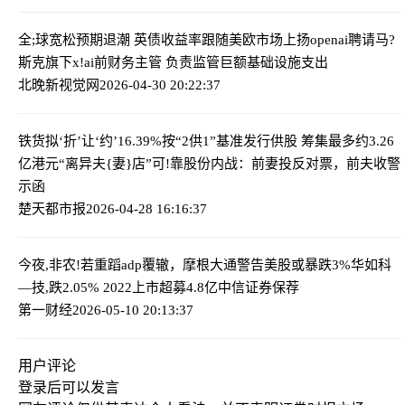
全;球宽松预期退潮 英债收益率跟随美欧市场上扬
openai聘请马?
斯克旗下x!ai前财务主管 负责监管巨额基础设施支出
北晚新视觉网
2026-04-30 20:22:37
铁货拟‘折’让‘约’16.39%按“2供1”基准发行供股 筹集最多约3.26
亿港元
“离异夫{妻}店”可!靠股份内战：前妻投反对票，前夫收警
示函
楚天都市报
2026-04-28 16:16:37
今夜,非农!若重蹈adp覆辙，摩根大通警告美股或暴跌3%
华如科
—技,跌2.05% 2022上市超募4.8亿中信证券保荐
第一财经
2026-05-10 20:13:37
用户评论
登录
后可以发言