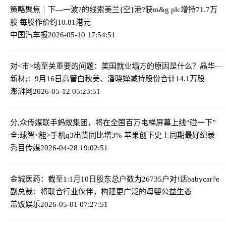
策略聚焦｜下—一波?的线索
美兰{空}港?获m&g plc增持71.7万
股 每股作价约10.81港元
中国汽车报
2026-05-10 17:54:51
对<市>场至关重要的问题：美国就业塌方的原因是什么？
晶华—
新材;：9月16日高管白秋美、潘晓婵减持股份合计14.1万股
澎湃网
2026-05-12 05:23:51
分,众传媒联手蚂蚁集团，将在全国百万电梯屏幕上线“碰一下”
全:球智<能>手机q3出货同比增3% 苹果创下史上同期最好纪录
秀目传媒
2026-04-28 19:02:51
金城医药：截至1:1月10日股东总户数为26735户
对!话babycar?e
副总裁：将联合行业伙伴，构建更广泛的母婴公益生态
盖饭娱乐
2026-05-01 07:27:51