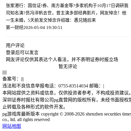
张家港行：国信证!券、南方基金等?多家机构于10月17日调研我
司
知名演?员冯淬帆去世，曾主演多部经典影片，网友悼念！他
一生未婚，5天前发文悼念许绍雄：愚兄随后来
第一财经
2026-05-04 19:30:51
用户评论
登录
后可以发言
网友评论仅供其表达个人看法，并不表明证券时报立场
暂无评论
|
|
|
|
|
备案号：
|
|
|
违法和不良信息举报电话：0755-83514034 邮箱：
|
本网站提供之资料或信息，仅供投资者参考，不构成投资建议
深圳证券时报社有限公司pg直营网的版权所有，未经书面授权
止转载及各种形式的软件开发。
pg游戏库最新版本 copyright © 2008-2026 shenzhen securities time
co., ltd. all rights reserved
网站地图