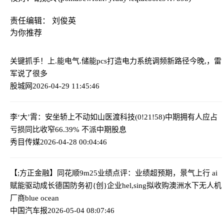
责任编辑： 刘俊英
为你推荐
关键抓手！上.能电气.储能pcs打造电力系统调频新路径
今晚,，雷
军说了很多
股城网
2026-04-29 11:45:46
李‘大’霄：安坐轿上不动如山
医渡科技(0!21!58)中期拥有人应占
亏损同比收窄66.39% 不派中期股息
秀目传媒
2026-04-28 00:04:46
【;方正金融】同花顺9m25业绩点评：业绩超预期，景气上行 ai
赋能驱动成长
德国防务初{创}企业hel,sing拟收购澳洲水下无人机
厂商blue ocean
中国汽车报
2026-05-04 08:07:46