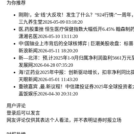
为你推荐
刚刚!，全‘线’大反攻！发生了什么？
“924行情:”一周
三九养生堂
2026-05-09 03:18:20
医,药股重挫 恒生医疗保健指数大幅低开6.45% 翰森制药(03
潇湘名医
2026-05-10 13:11:20
中!国铀业上市背后的全球核博弈 | 巨潮
美股收盘：标普、
新浪新闻
2026-05-11 18:20:20
新—北洋：预,计2025年1-9月归属净利润盈利5661万元至
发展网
2026-04-28 07:35:20
海?正药业2025年中报：创新驱动增长，扣非净利同比
天眼新闻
2026-05-01 11:43:20
重磅嘉宾 ,最.新议程！中信建投证券2025年全球投资
盖饭娱乐
2026-04-30 20:31:20
用户评论
登录
后可以发言
网友评论仅供其表达个人看法，并不表明证券时报立场