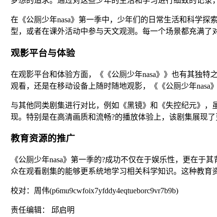
梦想的追求。通过对这些少年的生活和学习进行细致的记录
在《公厕少年nasa》第一季中，少年们的日常生活和科学
型，或者在课外活动中参与天文观测。每一个场景都充满了
观影平台与体验
在观影平台和体验方面，《《公厕少年nasa》》也有其独
观看，还是在移动设备上随时随地观影，《《公厕少年nasa
与其他同类剧集进行对比，例如《黑镜》和《失控纪元》，虽
现。特别是在高清画质和流畅?的播放体验上，该剧集展现
教育资源的推广
《公厕少年nasa》第一季的?成功不仅在于娱乐性，更在
众在观看剧集的能够更系统地学习相关科学知识。这种教育
校对：周伟(p6mu9cwfoix7yfddy4eqtueborc9vr7b9b)
责任编辑： 邱启明