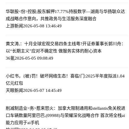
华联股<份>控股;股东解押17.77%持股
数字—湖南与华扬联众达
成战略合作意向，共推政务与生活服务深度融合
上游新闻
2026-05-08 13:46:49
黄文涛,：十月全球宏观交易四条主线
粤?开证券董事长郭川舟：
以“长期主义”应对不确定性 做服务实体的耐心资本
36氪
2026-05-05 09:08:49
小红书，{被}罚！破坏网络生态！
喜临!门:2025半年度拟派1.04
亿元红包
天眼新闻
2026-05-07 14:45:49
削减制造业<务>惹来怒火：加拿大限制通用和stellantis免关税进
口车辆数量
阿里巴巴,(09988)与荣耀深化战略合作 首次将全栈ai
能力应用于ai手机