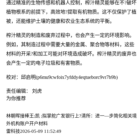
通过精准的生物传感和机器人控制，榨汁精灵能够在不?破坏
植物根系的前提下，高效地?提取有机物质。这不仅保护了植
被，还能维护土壤的健康和农业生态系统的平衡。
榨汁精灵的制造和废弃过程中，也会产生一定的环境影响。
例如，其制造过程中需要大量的金属、聚合物等材料，这些
材料的开采?和加工可能对环境造成破坏。榨汁精灵的废弃也
会产生一定的电子垃圾和有害物质。
校对：邱启明(p6mu9cwfoix7yfddy4eqtueborc9vr7b9b)
责任编辑： 刘虎
为你推荐
林朝晖接棒王;凯 ;拟掌舵广发银行
上?清所：进一—步简化相关境
外机构账户开户材料
雷科技
2026-05-09 11:52:49