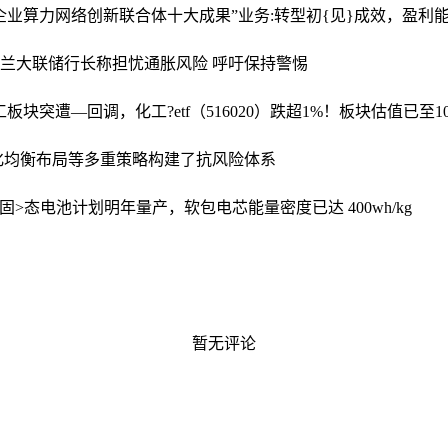
央企业算力网络创新联合体十大成果”
业务:转型初{见}成效，盈利
?兰大联储行长称担忧通胀风险 呼吁保持警惕
工板块突遭—回调，化工?etf（516020）跌超1%！板块估值已至
化均衡布局等多重策略构建了抗风险体系
>态电池计划明年量产，软包电芯能量密度已达 400wh/kg
暂无评论