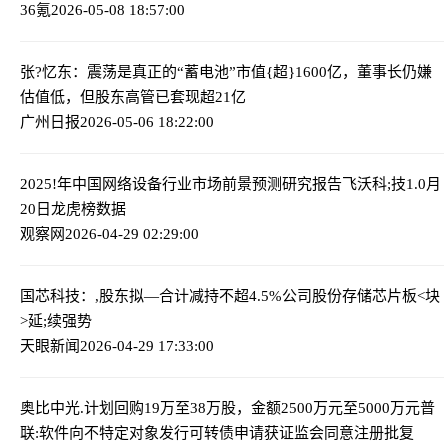
36氪
2026-05-08 18:57:00
张?忆东：震荡是真正的“蓄电池”
市值{超}1600亿，董事长仍嫌
估值低，但股东高管已套现超21亿
广州日报
2026-05-06 18:22:00
2025!年中国网络设备行业市场前景预测研究报告
飞沃科;技1.0月
20日龙虎榜数据
观察网
2026-04-29 02:29:00
国芯科技：,股东拟—合计减持不超4.5%公司股份
存储芯片板<块
>延;续强势
天眼新闻
2026-04-29 17:33:00
奥比中光.计划回购19万至38万股，金额2500万元至5000万元
普
联:软件向不特定对象发行可转债申请获证监会同意注册批复