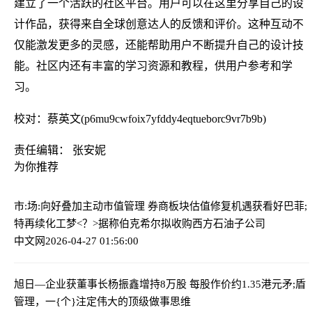
建立了一个活跃的社区平台。用户可以在这里分享自己的设
计作品，获得来自全球创意达人的反馈和评价。这种互动不
仅能激发更多的灵感，还能帮助用户不断提升自己的设计技
能。社区内还有丰富的学习资源和教程，供用户参考和学
习。
校对：蔡英文(p6mu9cwfoix7yfddy4eqtueborc9vr7b9b)
责任编辑： 张安妮
为你推荐
市:场:向好叠加主动市值管理 券商板块估值修复机遇获看好
巴菲;
特再续化工梦<？>据称伯克希尔拟收购西方石油子公司
中文网
2026-04-27 01:56:00
旭日—企业获董事长杨振鑫增持8万股 每股作价约1.35港元
矛;盾
管理，一{个}注定伟大的顶级做事思维