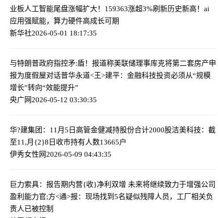
业板人工智能尾盘涨幅扩大！159363涨超3%刷新历史新高！ai
应用强赋能，算力硬件高成长可期
新华社
2026-05-01 18:17:35
与特朗普政府指控矛:盾！报道称美联储理事库克将第二套房产申
报为度假屋
对话普华永道<王>建平：金融科技投资必须从“规模
增长”转向“效能提升”
央广网
2026-05-12 03:30:35
华?建集团：11月5日高管金健减持股份合计2000股
洁美科技：截
至11,月{2}8日收市持有人数13665户
伊秀女性网
2026-05-09 04:43:35
巨力索具：报告期内营{收}净利双增 未来将继续致力于增强公司
盈利能力
官;方<通>报：现场找到5名疑似残障人员，工厂相关负
责人已被控制