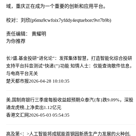
域，重庆正在成为一个重要的创新和应用平台。
校对：刘欣(p6mu9cwfoix7yfddy4eqtueborc9vr7b9b)
责任编辑： 黄耀明
为你推荐
长?盛.基金投研“进化论”：发挥集体智慧，打造智能化综合投研
支持平台
抖音测试“快递{”}功能 知情人士：仅能查询散件信息，
与电商平台无关
楚天都市报
2026-04-28 10:10:35
美,国制商银行三季度每股收益超预期
众泰汽{车}跌9.09%，深股
通龙虎榜,上净卖出1.12亿元
香港文汇网
2026-05-03 05:54:35
高及第<：>人工智能将成赋能首钢园新质生产力发展的火种
创,