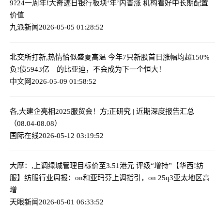
9?24一周年!大奇迹日
银行板块‘年’内普涨 机构看好中长期配置
价值
九派新闻
2026-05-05 01:28:52
北交所打新,热情恰似盛夏高温 今年7只新股首日涨幅均超150%
负!债5943亿—的比亚迪，不会成为下一个恒大！
中文网
2026-05-09 01:58:52
各,大建企亮相2025服贸会！
方;正研究 | 近期深度报告汇总
（08.04-08.08）
国际在线
2026-05-12 03:19:52
大摩：,上调绿城管理目标价至3.51港元 评级“增持”
【华西!纺
服】纺服行业周报：on和亚玛芬上调指引，on 25q3亚太地区高
增
天眼新闻
2026-05-01 06:33:52