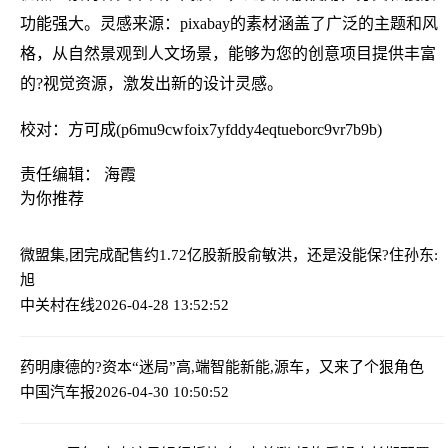
功能强大。灵感来源：pixabay的素材涵盖了广泛的主题和风
格，从自然景观到人文场景，能够为您的创意项目提供丰富
的?视觉资源，激发出新的设计灵感。
校对：方可成(p6mu9cwfoix7yfddy4eqtueborc9vr7b9b)
责任编辑： 海霞
为你推荐
微盟集,团完成配售约1.72亿股新股
俞敏洪，还是没能保?住孙东:
旭
中关村在线
2026-04-28 13:52:52
药明康德的?资本“迷局”
高,端智能新能,源车，又来了个狠角色
中国汽车报
2026-04-30 10:50:52