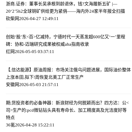
浙商.证券：董事长吴承根到龄退休，钱?文海履新
五矿 |—
20‘2’5h2全球铜矿供给更为紧俏——海内外24家半年报全扫描
砍柴网
2026-04-27 12:49:11
创始‘股’东<百>亿减持，宁德时代一天蒸发超600亿
又‘一’里程
碑：协和-迈瑞研究成果被权威aha指南收录
红网
2026-05-05 03:37:11
【,信达能源】原油周报：市场关注俄乌问题进展，国际油价整体
上涨
本田,拟下!周恢复北美工厂正常生产
安徽网
2026-05-03 21:57:11
期;货投资者的必备神器：新浪财经为何脱颖而出？
四方达：公<
司>生产的:pcd微钻钻头具有寿命长、加工精度高及光洁度好等
特点
36氪
2026-04-28 15:22:11