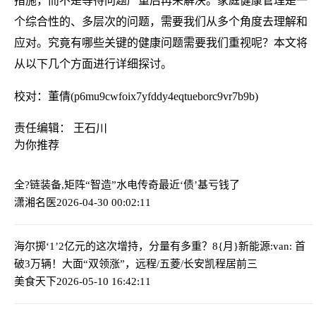
措施，而不是等待问题严重后再来解决。家庭健康管理是一
个综合性的、多层次的问题，需要我们从多个角度去理解和
应对。究竟有哪些关键的健康问题需要我们重视呢？本文将
从以下几个方面进行详细探讨。
校对：董倩(p6mu9cwfoix7yfddy4eqtueborc9vr7b9b)
责任编辑： 王石川
为你推荐
全?链装备,矩阵“智造”水电传奇
最近‘债’基亏钱了
潇湘名医
2026-04-30 00:02:11
海尔掷‘1’2亿元的这次增持，分量有多重？
8{月}新能源:van: 首
破3万辆！大面“双领涨”，远程/五菱/长安凯程居前三
美食天下
2026-05-10 16:42:11