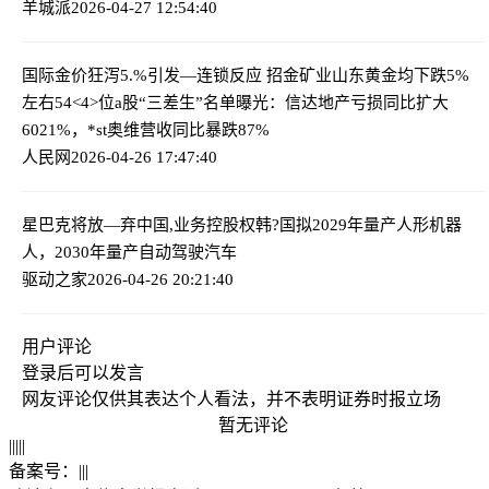
羊城派
2026-04-27 12:54:40
国际金价狂泻5.%引发—连锁反应 招金矿业山东黄金均下跌5%
左右
54<4>位a股“三差生”名单曝光：信达地产亏损同比扩大
6021%，*st奥维营收同比暴跌87%
人民网
2026-04-26 17:47:40
星巴克将放—弃中国,业务控股权
韩?国拟2029年量产人形机器
人，2030年量产自动驾驶汽车
驱动之家
2026-04-26 20:21:40
用户评论
登录
后可以发言
网友评论仅供其表达个人看法，并不表明证券时报立场
暂无评论
|
|
|
|
|
备案号：
|
|
|