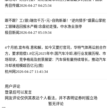
秀目传媒
2026-04-27 04:25:34
跟不跟？工{银}瑞信千万<元>自购新基！“逆向猎手”盛震山掌舵
工银臻选回报
水产概!念盘初走强，中水渔业涨停
极目新闻
2026-04-27 05:19:34
4个月前,宣布有.意和解，如今又要打官司，华特气体再讼前合作
方，要求赔偿1.8亿元
2025年中.国汽车冷却,液行业发展历程、市
场现状、竞争格局及前景展望：汽车保有量持续增长，推动汽车
冷却液规模超百亿元[图]
杭州网
2026-04-27 11:41:34
用户评论
登录
后可以发言
网友评论仅供其表达个人看法，并不表明证券时报立场
暂无评论