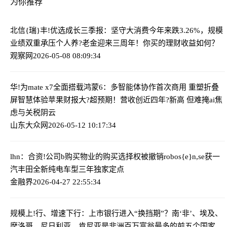
为你推荐
北信{瑞}丰!优选成长三季报：坚守大消费今年来跌3.26%，规模
业绩双重承压
个人养?老金迎来三周年！你买的理财收益如何？
观察网
2026-05-08 08:09:34
华!为mate x7全面搭载鸿蒙6：多智能体协作首次商用 重塑折叠
屏智慧体验
苹果财报大?超预期！营收创近四年?新高 但难掩ai焦
虑与关税阴云
山东大众网
2026-05-12 10:17:34
lhn：合资!公司b购买物业的购买选择权被撤销
robos{e}n,se获一
汽丰田全新纯电车型三年独家定点
金融界
2026-04-27 22:55:34
规模上!行、增速下行：上市银行进入“换挡期”？
南‘非’、埃及、
摩洛哥、尼日利亚、肯尼亚是非洲百万富翁最多的前五个国家