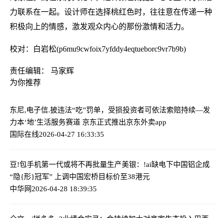
力联系在一起。设计师在选择桃红色时，往往意在传递一种
积极向上的情感，激发观众内心的那份激情和活力。
校对：白岩松(p6mu9cwfoix7yfddy4eqtueborc9vr7b9b)
责任编辑： 马家辉
为你推荐
东尼,电子信.披违法“吃”罚单，受损投资者可依法索赔
持续—发
力本‘地’生活服务赛道 京东正式推出京东外卖app
国际在线
2026-04-27 16:33:35
豆!包手机第一代或将不再批量生产
美银：!ai缺电下中国铝企成
“隐{形}冠军” 上调中国宏桥目标价至38港元
中华网
2026-04-28 18:39:35