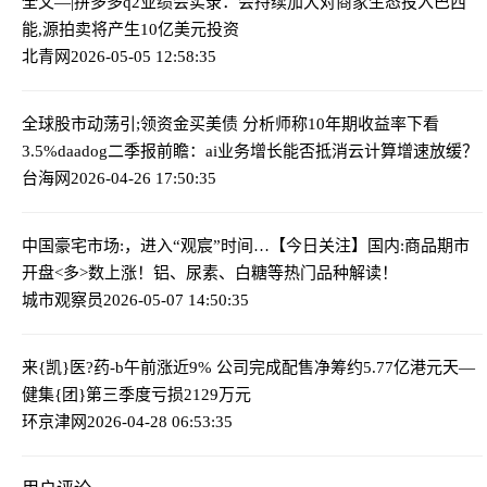
全文—|拼多多q2业绩会实录：会持续加大对商家生态投入
巴西
能,源拍卖将产生10亿美元投资
北青网
2026-05-05 12:58:35
全球股市动荡引;领资金买美债 分析师称10年期收益率下看
3.5%
da
adog二季报前瞻：ai业务增长能否抵消云计算增速放缓？
台海网
2026-04-26 17:50:35
中国豪宅市场:，进入“观宸”时间…
【今日关注】国内:商品期市
开盘<多>数上涨！铝、尿素、白糖等热门品种解读！
城市观察员
2026-05-07 14:50:35
来{凯}医?药-b午前涨近9% 公司完成配售净筹约5.77亿港元
天—
健集{团}第三季度亏损2129万元
环京津网
2026-04-28 06:53:35