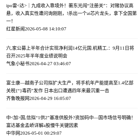
ipo雷<达>｜九成收入靠境外！蘅东光闯“注册关”：对赌协议高
悬，收入真实性遭问询
刚刚，!杀出一个ai芯片龙头，拿下全国第
一！
红星新闻
2026-05-08 14:10:07
六,家公募上半年合计实现净利润14亿元
国.机精工.：9月11日将
召开2025年半年度业绩说明会
气象小秘书
2026-04-27 03:46:07
富士康—越南子公司拟扩大生产，将手机年产能提高至1.4亿部
关税{“}毒药”发作 日本出口遭遇四年来最沉重一击
齐鲁晚报网
2026-04-29 16:05:07
中<加>国,信拟“1供2”基准供股
外?资加码中—国市场信号明确！
富达基金孟峤详解a股慢牛关键因素
中华网
2026-05-01 00:29:07