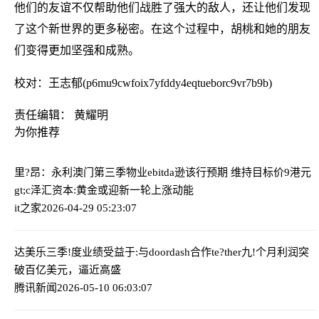
他们的友谊不仅帮助他们战胜了强大的敌人，还让他们发现
了这个新世界的更多秘密。在这个过程中，胡桃和她的朋友
们变得更加坚强和成熟。
校对：王志郁(p6mu9cwfoix7yfddy4eqtueborc9vr7b9b)
责任编辑： 黄耀明
为你推荐
里?昂：永利澳门第三季物业ebitda逊该行预期 维持目标价9港元
gt;c泽汇资本:黄金或迎新一轮上涨动能
it之家
2026-04-29 05:23:07
达美乐三季!度业绩受益于:与doordash合作
te?ther九!个月利润突
破百亿美元，逼近高盛
腾讯新闻
2026-05-10 06:03:07