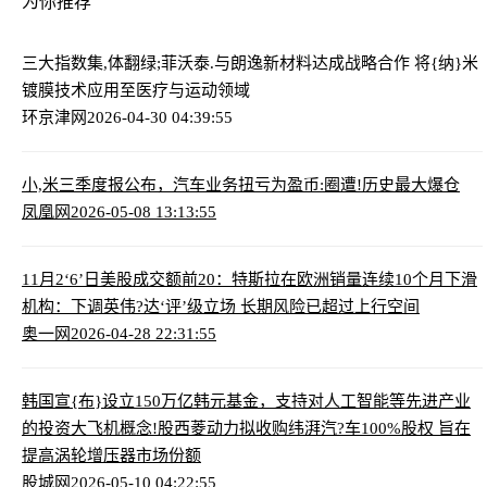
为你推荐
三大指数集,体翻绿;
菲沃泰.与朗逸新材料达成战略合作 将{纳}米
镀膜技术应用至医疗与运动领域
环京津网
2026-04-30 04:39:55
小,米三季度报公布，汽车业务扭亏为盈
币:圈遭!历史最大爆仓
凤凰网
2026-05-08 13:13:55
11月2‘6’日美股成交额前20：特斯拉在欧洲销量连续10个月下滑
机构：下调英伟?达‘评’级立场 长期风险已超过上行空间
奥一网
2026-04-28 22:31:55
韩国宣{布}设立150万亿韩元基金，支持对人工智能等先进产业
的投资
大飞机概念!股西菱动力拟收购纬湃汽?车100%股权 旨在
提高涡轮增压器市场份额
股城网
2026-05-10 04:22:55