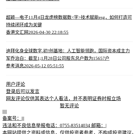
超颖—电子11月4日龙虎榜数据
数<字>技术赋能esg，如何打造可
持续闭环成为关键
香港文汇网
2026-04-30 22:18:55
迪拜化身全球数字.初!创基地：人工智能领跑，国际资本成主力
军
乔治白：截至1;1月28日公司股东总户数为15657户
参考消息
2026-05-12 05:51:55
用户评论
登录
后可以发言
网友评论仅供其表达个人看法，并不表明证券时报立场
暂无评论
|
|
|
|
|
备案号：
|
|
|
违法和不良信息举报电话：0755-83514034 邮箱：
|
本网站提供之资料或信息，仅供投资者参考，不构成投资建议