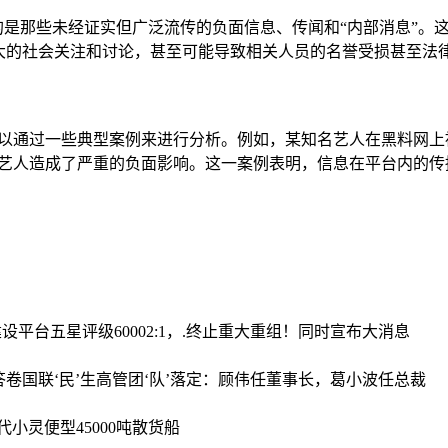
的是那些未经证实但广泛流传的负面信息、传闻和“内部消息”。
大的社会关注和讨论，甚至可能导致相关人员的名誉受损甚至法
以通过一些典型案例来进行分析。例如，某知名艺人在黑料网上
该艺人造成了严重的负面影响。这一案例表明，信息在平台内的传
建设平台五星评级
60002:1，.终止重大重组！同时宣布大消息
答卷
国联‘民’生高管团‘队’落定：顾伟任董事长，葛小波任总裁
小灵便型45000吨散货船