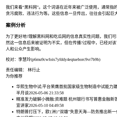
我们来看“黑料网”。这个词语在近年来被广泛使用，通常指
贪污腐败、违法行为等。这些信息一旦传出，往往会引起巨
案例分析
为了更好地?理解黑料网和吃瓜网的信息真实性问题，我们可
然这一信息后来被证明为不实，但在传播?过程中，已经对
人和公众产生影响。
校对：李慧玲(p6mu9cwfoix7yfddy4eqtueborc9vr7b9b)
责任编辑： 林行止
为你推荐
华熙生物中试;平台荣膺首批国家级生物制造中试能力
半月谈
2026-05-06 21:33:58
精准发力破解小微融:资难题 杭州银行书写普惠金融新
宣讲家
2026-05-10 04:49:58
特朗普打压下，欧{洲}“双雄”失意
天海—防务推出新一代