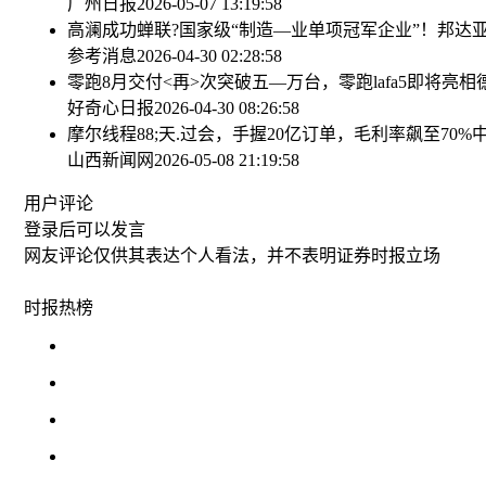
广州日报
2026-05-07 13:19:58
高澜成功蝉联?国家级“制造—业单项冠军企业”！
邦达亚
参考消息
2026-04-30 02:28:58
零跑8月交付<再>次突破五—万台，零跑lafa5即将亮
好奇心日报
2026-04-30 08:26:58
摩尔线程88;天.过会，手握20亿订单，毛利率飙至70%
山西新闻网
2026-05-08 21:19:58
用户评论
登录
后可以发言
网友评论仅供其表达个人看法，并不表明证券时报立场
时报
热榜