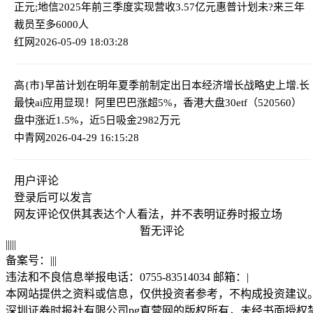
正元;地信2025年前三季度实现营收3.57亿元
惠普计划未?来三年
裁员至多6000人
红网
2026-05-09 18:03:28
高{市}早苗计划在明年夏季前制定出日本经济增长战略
史上增.长
最快ai应用显现！阿里巴巴涨超5%，香港大盘30etf（520560）
盘中涨近1.5%，近5日吸金2982万元
中青网
2026-04-29 16:15:28
用户评论
登录
后可以发言
网友评论仅供其表达个人看法，并不表明证券时报立场
暂无评论
|
|
|
|
|
备案号：
|
|
|
违法和不良信息举报电话：0755-83514034 邮箱：
|
本网站提供之资料或信息，仅供投资者参考，不构成投资建议
深圳证券时报社有限公司pg直营网的版权所有，未经书面授权