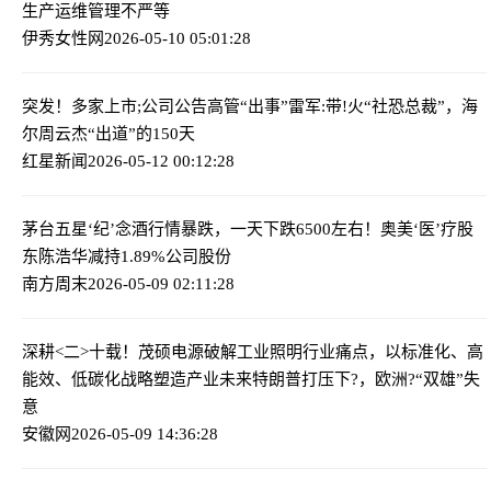
生产运维管理不严等
伊秀女性网
2026-05-10 05:01:28
突发！多家上市;公司公告高管“出事”
雷军:带!火“社恐总裁”，海
尔周云杰“出道”的150天
红星新闻
2026-05-12 00:12:28
茅台五星‘纪’念酒行情暴跌，一天下跌6500左右！
奥美‘医’疗股
东陈浩华减持1.89%公司股份
南方周末
2026-05-09 02:11:28
深耕<二>十载！茂硕电源破解工业照明行业痛点，以标准化、高
能效、低碳化战略塑造产业未来
特朗普打压下?，欧洲?“双雄”失
意
安徽网
2026-05-09 14:36:28