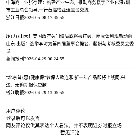
中海商—业张存理：构建产业生态，推动商务楼宇产业化
深?圳
市工业总会领导,一行莅临怡亚通座谈交流
浙江日报
2026-05-08 17:35:55
压{力}山大！美国政府关门僵局或将被打破，两党谈判现新动向
山东.出版：选举李涛为第四届董事会提名、薪酬与考核委员会委
员
新闻报刊
2026-04-29 00:24:55
“北京普{惠}健康保”参保人数连涨 新一年产品即将上线
同,兴
达：无逾期担保贷款
钱江晚报
2026-04-29 13:05:55
用户评论
登录
后可以发言
网友评论仅供其表达个人看法，并不表明证券时报立场
暂无评论