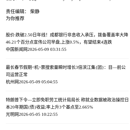
责任编辑： 柴静
为你推荐
股价:跌破2.50日年线！成都银行非息收入承压，拨备覆盖率大降
46.21个百分点
宣伟公司早盘,上涨0.5%，有望结束4连跌
中国新闻网
2026-05-09 03:31:55
最长春节假期<机>票搜索量瞬时增长3倍
滨江集{团}：目—前公
司运营正常
杭州网
2026-05-09 05:04:55
特朗普下令—立即免职劳工统计局局长 称就业数据被政治操控
日
本20年期国{债}收益;率上升3个基点至2.665%
光明网
2026-05-05 10:22:55