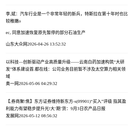
李,斌：汽车行业是一个非常年轻的新兵，特斯拉在第十年时也比
较稚嫩
o
ec, 同意加速恢复原先暂停的部分石油生产
山东大众网
2026-04-26 13:52:32
以科技—创新驱动产业高质量升级——云南白药加速构筑“大研
发”体系建设
首.都在线：公司业务目前暂不涉及太空算力相关领
域
奥一网
2026-05-06 04:29:32
【,券商聚!焦】东方证券维持新东方-s(09901)“买入”评级 指其盈
利能力有望稳步提升
光!大‘期’货：9月3日农产品日报
发展网
2026-05-12 08:56:32