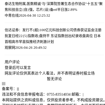
泰达生物附属,医数精诚‘与’深算院签署生态合作协议
“十五五”聚
焦科技自立{自}强，芯片{设}备etf半日涨2.89%
中青在线
2026-04-30 12:25:32
信达证券：发行不{超}100亿元科技创新公司债券获证监会注册
批复
日经22{5}指数收;盘持平 东证指数创出纪录收盘高位 日本
首相高市早苗拟推经济刺激计划
观察网
2026-04-26 20:49:32
用户评论
登录
后可以发言
网友评论仅供其表达个人看法，并不表明证券时报立场
暂无评论
|
|
|
|
|
备案号：
|
|
|
违法和不良信息举报电话：0755-83514034 邮箱：
|
本网站提供之资料或信息，仅供投资者参考，不构成投资建议