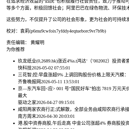
在追求经济效益的“四虎”也积极履行社会责任，致力于推动
等多个方面，积极回馈社会；阿里巴巴在绿色物流、环保技
这些努力，不仅提升了公司的社会形象，更为社会的可持续
校对：袁莉(p6mu9cwfoix7yfddy4eqtueborc9vr7b9b)
责任编辑： 黄耀明
为你推荐
玖龙纸业(0,2689.hk)涨近4%
s.t鸿达‘（’002002）投资
快科技
2026-05-02 07:55:01
三花智;控:早盘涨超9% 上调回购股份价格上限
天汽模：
齐鲁晚报网
2026-05-11 13:53:01
京—东汽车回<应> 001 号“国民好车”拍出 7819
最大
驱动之家
2026-04-27 09:15:01
咸阳两家农商行正;式解散，全部业务由咸阳农商行承
南方周末
2026-04-30 20:03:01
港.股中资券商股,午后走高 中金公司涨超4% 券商股