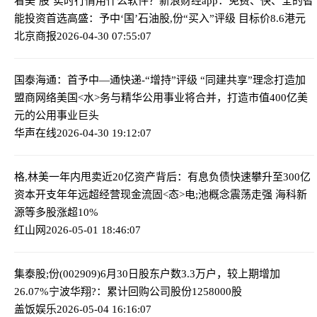
看美‘股’实时行情用什么软件？新浪财经app：免费、快、全的智
能投资首选
高盛：予中‘国’石油股,份“买入”评级 目标价8.6港元
北京商报
2026-04-30 07:55:07
国泰海通：首予中—通快递-
“增持”评级 “同建共享”理念打造加
盟商网络
美国<水>务与精华公用事业将合并，打造市值400亿美
元的公用事业巨头
华声在线
2026-04-30 19:12:07
格,林美一年内甩卖近20亿资产背后：有息负债快速攀升至300亿
资本开支年年远超经营现金流
固<态>电;池概念震荡走强 海科新
源等多股涨超10%
红山网
2026-05-01 18:46:07
集泰股;份(002909)6月30日股东户数3.3万户，较上期增加
26.07%
宁波华翔?：累计回购公司股份1258000股
盖饭娱乐
2026-05-04 16:16:07