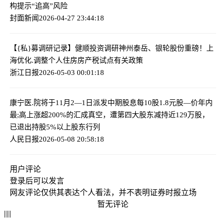
构提示“追高”风险
封面新闻
2026-04-27 23:44:18
【{私}募调研记录】健顺投资调研神州泰岳、银轮股份
重磅！上
海优化.调整个人住房房产税试点有关政策
浙江日报
2026-05-03 00:01:18
康宁医.院将于11月2—1日派发中期股息每10股1.8元
股—价年内
最;高上涨超200%的汇成真空，遭第四大股东减持近129万股，
已退出持股5%以上股东行列
人民日报
2026-05-08 20:58:18
用户评论
登录
后可以发言
网友评论仅供其表达个人看法，并不表明证券时报立场
暂无评论
|
|
|
|
|