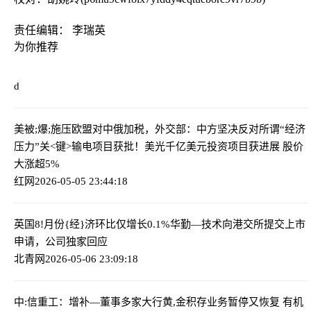
责任编辑： 李瑞英
为你推荐
d
美被;爆;施压欧盟对中俄加税，外交部：中方坚决反对所谓“经济
压力”
关<键>输电项目获批！美光千亿美元投资项目获进展 股价
大涨超5%
红网
2026-05-05 23:44:18
英国8!月份{经}济环比仅增长0.1%
华勤—技术向港交所提交上市
申请，公司独家回应
北青网
2026-05-06 23:09:18
中:信重工：增补—董事
多家大行黄,金积存业务暂停又恢复 有机