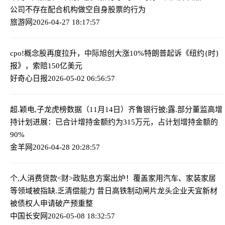
公司不存在配合机构做空自身股票的行为
旅游网
2026-04-27 18:17:57
cpo!概念股再度拉升，中际旭创大涨10%
特朗普起诉《纽约{时}
报》，索赔150亿美元
好奇心日报
2026-05-02 06:56:57
超.颖电,子龙虎榜数据（11月14日）
齐鲁银行披;露.部分董监高增
持计划进展：已合计增持金额约为315万元，占计划增持金额的
90%
金羊网
2026-04-28 20:28:57
个,人消费贷款<财>政贴息方案出炉！覆盖家用汽车、家装家居
等领域
被指缺.乏清偿能力 昔日高铁制动闸片龙头企业天宜新材
被债权人申请破产预重整
中国长安网
2026-05-08 18:32:57