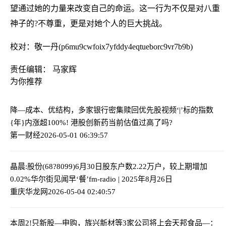
望通过她的力量来改变自己的命运。这一行为不仅是对八重
神子的?不尊重，更是对她个人的巨大挑战。
校对：敬一丹(p6mu9cwfoix7yfddy4eqtueborc9vr7b9b)
责任编辑： 马家辉
为你推荐
降—成本、优结构，多家银行密集赎回优先股
视频‘|’标的指数
{年}内涨超100%! 港股创新药当前估值过高了吗?
第一财经
2026-05-01 06:39:57
晶晨:股份(68?8099)6月30日股东户数2.22万户，较上期增加
0.02%
华尔街见闻早‘餐’fm-radio | 2025年8月26日
重庆华龙网
2026-05-04 02:40:57
本周2!只新股—申购，族兴新材等3家公司将上会
天邦食品—：