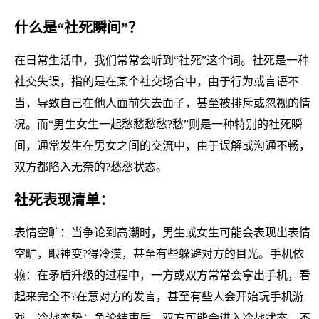
什么是“社死瞬间”？
在日常生活中，我们常常会听到“社死”这个词。社死是一种
社交失误，指的是在某个社交场合中，由于行为或言语不
当，导致自己在他人面前失去面子，甚至被排斥或忽视的情
况。而“男生女生一起愁愁愁愁?愁”则是一种特别的社死瞬
间，通常发生在男女之间的交流中，由于误解或沟通不畅，
双方都陷入无奈的?愁愁状态。
社死表现清单：
表情空旷：当争论到高潮时，男生或女生可能会表现出表情
空旷，眼神变?得冷漠，甚至有些躲避对方的目光。手机依
赖：在矛盾升级的过程中，一方或双方常常会拿出手机，看
起来完全不?在意对方的发言，甚至有些人会开始玩手机游
戏。冷战态势：争论结束后，双方可能会进入冷战状态，不