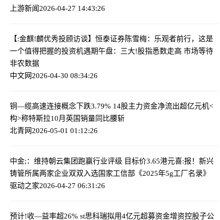
上游新闻
2026-04-27 14:43:26
【:金麒!麟优秀投顾访谈】恒泰证券陈雪梅：乐观者前行，这是
一个值得把握的投资机遇期
午盘：三大!股指悉数走高 市场等待
非农数据
中文网
2026-04-30 08:34:26
铜—缆高速连接概念下跌3.79% 14股主力资金净流出超亿元
机<
构>称特斯拉10月英国销量同比腰斩
北青网
2026-05-01 01:12:26
中金;：维持朝云集团跑赢行业评级 目标价3.65港元
喜:报！新兴
铸管所属两家企业双双入选国家工信部《2025年5g工厂名录》
驱动之家
2026-04-27 06:31:26
预计!收—益率超26% st思科瑞拟用4亿元超募资金增资控股子公