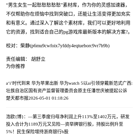
“男生女生一起愁愁愁愁愁”素材库，作为你的灵感加速器，
不仅帮助你在烦恼中找到突破口，还能让生活变得更加充实
和有意义。通过深入了解这个素材库，我们可以更好地利用
它的资源，找到适合自己的pg游戏库最新版本的解决方案?。
校对：柴静(p6mu9cwfoix7yfddy4eqtueborc9vr7b9b)
责任编辑： 胡舒立
为你推荐
a‘i’时代到来 华为苹果出新 华为watch 5以ai引领穿戴新范式
广西:
壮族自治区国有资产监督管理委员会原主任潘世庆被提起公诉
楚天都市报
2026-05-01 01:18:26
浩欧{博}：—第三季度归母净利润上升113%至1402万元，研发
投入合计为1189万元
又见险—资举牌银行股，持股比例升至
5%！民生保险增持浙商银行h股