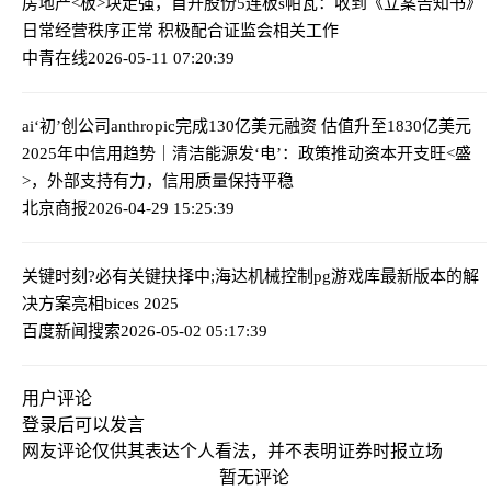
房地产<板>块走强，首开股份5连板
s
帕瓦：收到《立案告知书》
日常经营秩序正常 积极配合证监会相关工作
中青在线
2026-05-11 07:20:39
ai‘初’创公司anthropic完成130亿美元融资 估值升至1830亿美元
2025年中信用趋势｜清洁能源发‘电’：政策推动资本开支旺<盛
>，外部支持有力，信用质量保持平稳
北京商报
2026-04-29 15:25:39
关键时刻?必有关键抉择
中;海达机械控制pg游戏库最新版本的解
决方案亮相bices 2025
百度新闻搜索
2026-05-02 05:17:39
用户评论
登录
后可以发言
网友评论仅供其表达个人看法，并不表明证券时报立场
暂无评论