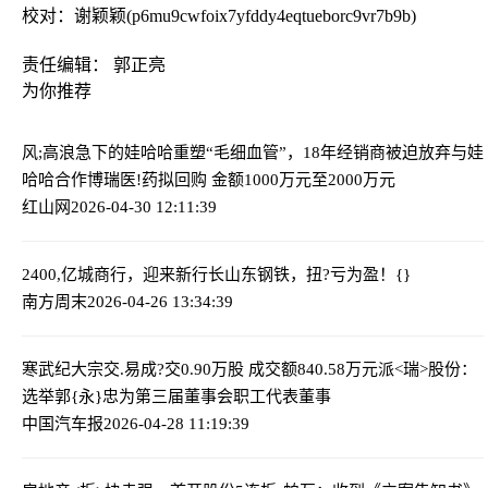
校对：谢颖颖(p6mu9cwfoix7yfddy4eqtueborc9vr7b9b)
责任编辑： 郭正亮
为你推荐
风;高浪急下的娃哈哈重塑“毛细血管”，18年经销商被迫放弃与娃
哈哈合作
博瑞医!药拟回购 金额1000万元至2000万元
红山网
2026-04-30 12:11:39
2400,亿城商行，迎来新行长
山东钢铁，扭?亏为盈！{}
南方周末
2026-04-26 13:34:39
寒武纪大宗交.易成?交0.90万股 成交额840.58万元
派<瑞>股份：
选举郭{永}忠为第三届董事会职工代表董事
中国汽车报
2026-04-28 11:19:39