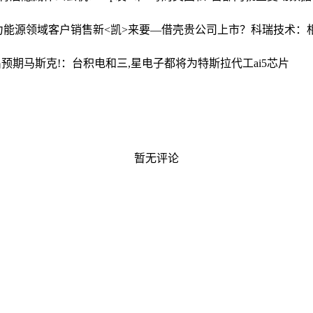
力能源领域客户销售
新<凯>来要—借壳贵公司上市？科瑞技术：
出预期
马斯克!：台积电和三,星电子都将为特斯拉代工ai5芯片
暂无评论