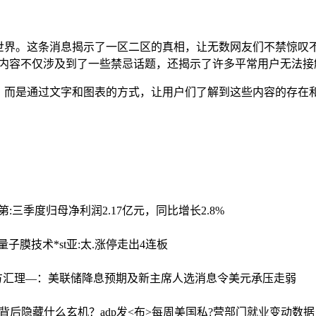
世界。这条消息揭示了一区二区的真相，让无数网友们不禁惊叹
些内容不仅涉及到了一些禁忌话题，还揭示了许多平常用户无法接
，而是通过文字和图表的方式，让用户们了解到这些内容的存在
:三季度归母净利润2.17亿元，同比增长2.8%
qd量子膜技术
*st亚:太.涨停走出4连板
方汇理—：美联储降息预期及新主席人选消息令美元承压走弱
阴背后隐藏什么玄机？
adp发<布>每周美国私?营部门就业变动数