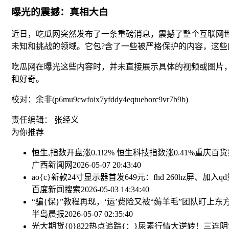
曝光的震撼：真相大白
近日，吃瓜网突然发布了一条重磅消息，震撼了整个互联网
未知和挑战的领域。它包?含了一些被严格保护的内容，这
吃瓜网在曝光这些内容时，并未直接展示具体的视频或图片
和好奇。
校对：余非(p6mu9cwfoix7yfddy4eqtueborc9vr7b9b)
责任编辑： 张经义
为你推荐
恒生,指数开盘涨0.1!2% 恒生科技指数涨0.41%
重庆百货第
广西新闻网
2026-05-07 20:43:40
ao{c}新款24寸显示器首发649元：fhd 260hz屏、加入
百度新闻搜索
2026-05-03 14:34:40
“骗{保}”教程再现，‘运’费险又被“薅羊毛”团队盯上
东
半岛晨报
2026-05-07 02:35:40
光大期货{0}822热点追踪{：}尿素行情大逆转！三连