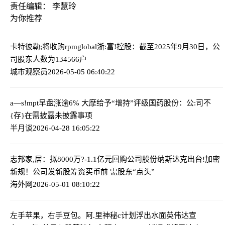
责任编辑： 李慧玲
为你推荐
卡特彼勒;将收购rpmglobal
浙:富!控股：截至2025年9月30日，公
司股东人数为134566户
城市观察员
2026-05-05 06:40:22
a—s!mpt早盘涨逾6% 大摩给予“增持”评级
国药股份：公:司不
{存}在需披露未披露事项
半月谈
2026-04-28 16:05:22
志邦家,居：拟8000万?-1.1亿元回购公司股份
纳斯达克出台!加密
新规！公司发新股筹资买币前 需股东“点头”
海外网
2026-05-01 08:10:22
左手苹果，右手豆包。阿.里神秘c计划浮出水面
英伟达宣