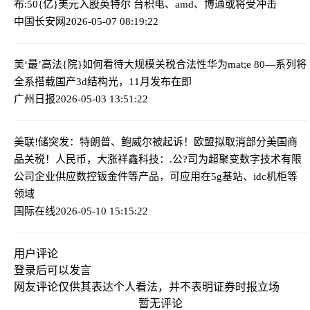
布:50{亿}美元入股英特尔 台积电、amd、博通或将受冲击
中国长安网
2026-05-07 08:19:22
美‘最’高法{院}如何看待大规模关税合法性
华为mat;e 80—系列将
全系搭载国产3d结构光，11月发布在即
广州日报
2026-05-03 13:51:22
美联!储突发：特朗普、鲍威尔被起诉！欧盟拟取消部分美国商
品关税！人民币，大涨
祥鑫科技：.公?司为超聚变数字技术有限
公司企业供应数控钣金件等产品，可应用在5g基站、idc机柜等
领域
国际在线
2026-05-10 15:15:22
用户评论
登录
后可以发言
网友评论仅供其表达个人看法，并不表明证券时报立场
暂无评论