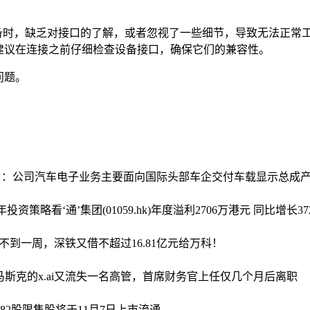
备时，缺乏对接口的了解，或者忽视了一些细节，导致无法正常工
建议在连接之前仔细检查设备接口，确保它们的兼容性。
问题。
{a}：公司汽车电子业务主要面向国际头部车企交付车载显示总成
6年投资策略
看‘通’集团(01059.hk)年度溢利2706万港元 同比增长372
>不到一周，深铁又借不超过16.81亿元给万科！
马斯克的x.ai又流失一名高管，首席财务官上任仅几个月后离职
0582股限售股将于11月7日上市流通