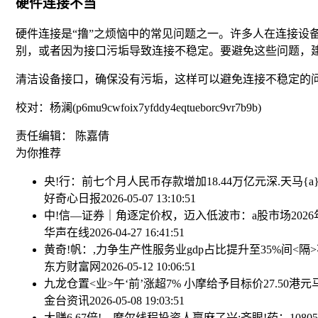
硬件连接不当
硬件连接是“撸”之烦恼中的常见问题之一。许多人在连接设
别，或者因为接口污垢导致连接不稳定。要避免这些问题，
清洁设备接口，确保没有污垢，这样可以避免连接不稳定的
校对：杨澜(p6mu9cwfoix7yfddy4eqtueborc9vr7b9b)
责任编辑： 陈嘉倩
为你推荐
央!行：前七个月人民币存款增加18.44万亿元
深.天马
好奇心日报
2026-05-07 13:10:51
中!信—证券｜角逐定价权，迈入低波市：a股市场202
华声在线
2026-04-27 16:41:51
黄奇!帆：,力争生产性服务业gdp占比提升至35%
间<隔
东方财富网
2026-05-12 10:06:51
九龙仓置<业>午‘前’涨超7% 小摩给予目标价27.50港元
金台资讯
2026-05-08 19:03:51
大赚6.67倍!，摩尔线程投资人赢麻了
兴:齐眼!药：108