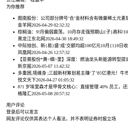
为你推荐
图南股份：公司部分牌号‘合’金材料含有微量稀土元素
金羊网
2026-04-29 02:32:32
棕榈油：9!月偏弱震荡，10月存走强预期
山{子}高科!
黑龙江东北网
2026-04-30 18:49:32
中际旭创、新{易}盛‘成’交额均超100亿元
10月{1}
凤凰网
2026-04-26 12:57:32
【亚普股份*黄<细>里】深度：燃油龙头新能源转型提
新京报
2026-05-07 11:42:32
多重困,境缠身 ;三超新材筹划易主
赚‘了’85亿港元！
悦文天下
2026-04-27 01:05:32
8?1 岁埃里森才是甲骨文核心：直接管理 40% 员工，还
格隆汇
2026-05-08 20:57:32
用户评论
登录
后可以发言
网友评论仅供其表达个人看法，并不表明证券时报立场