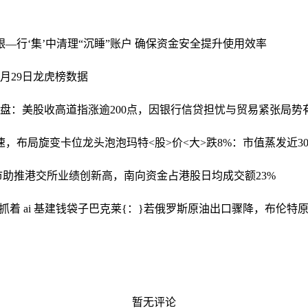
银—行‘集’中清理“沉睡”账户 确保资金安全提升使用效率
10月29日龙虎榜数据
8日收盘：美股收高道指涨逾200点，因银行信贷担忧与贸易紧张局势
速，布局旋变卡位龙头
泡泡玛特<股>价<大>跌8%：市值蒸发近300
牛市助推港交所业绩创新高，南向资金占港股日均成交额23%
抓着 ai 基建钱袋子
巴克莱{：}若俄罗斯原油出口骤降，布伦特原
暂无评论