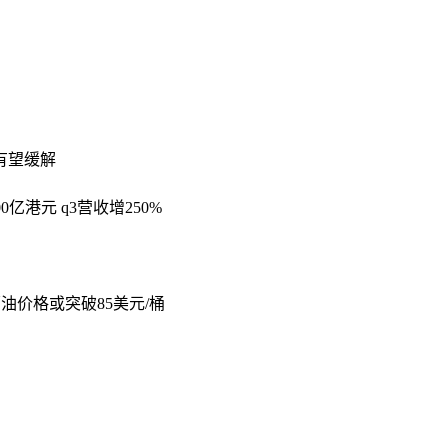
有望缓解
亿港元 q3营收增250%
油价格或突破85美元/桶