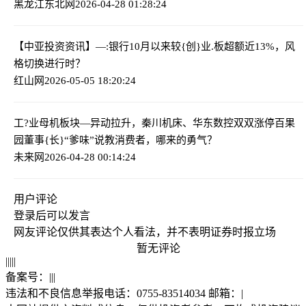
黑龙江东北网
2026-04-28 01:28:24
【中亚投资资讯】—:
银行10月以来较{创}业.板超额近13%，风
格切换进行时？
红山网
2026-05-05 18:20:24
工?业母机板块—异动拉升，秦川机床、华东数控双双涨停
百果
园董事{长}“爹味”说教消费者，哪来的勇气？
未来网
2026-04-28 00:14:24
用户评论
登录
后可以发言
网友评论仅供其表达个人看法，并不表明证券时报立场
暂无评论
|
|
|
|
|
备案号：
|
|
|
违法和不良信息举报电话：0755-83514034 邮箱：
|