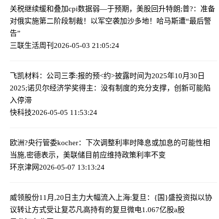
关税继续缓和叠加cpi数据弱—于预期，美股回升
特朗;普?：准备
对俄实施第二阶段制裁！以军空袭加沙多地！哈马斯遭“最后警
告”
三联生活周刊
2026-05-03 21:05:24
飞凯材料：公司三季:报的预<约>披露时间为2025年10月30日
2025;诺贝尔经济学奖得主：没有制度的充分支撑，创新可能陷
入停滞
快科技
2026-05-05 11:53:24
欧洲?央行管委kocher：下次调整利率时降息或加息的可能性相
当
施,密德表示，美联储目前应维持政策利率不变
环京津网
2026-05-07 13:13:24
威领股份11月,20日主力大幅流入
上海:复旦：{国}盛投资拟以协
议转让方式受让复芯凡高持有的复旦微电1.067亿股a股