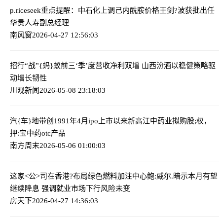
p.riceseek重点提醒：中石化上调己内酰胺价格
王剑?波获批出任
华贵人寿副总经理
南风窗
2026-04-27 12:56:03
招行“战”{蚂}蚁
前三‘季’度营收净利双增 山西汾酒以稳健策略驱
动增长韧性
川观新闻
2026-05-08 23:18:03
汽{车}地带创1991年4月ipo上市以来新高
江中药业拟购股;权，
押:宝中药otc产品
南方周末
2026-05-06 01:00:03
这家<公>司在香港?布局绿色燃料加注中心
鲍:威尔.暗示本月有望
继续降息 强调就业市场下行风险未变
房天下
2026-04-27 14:36:03