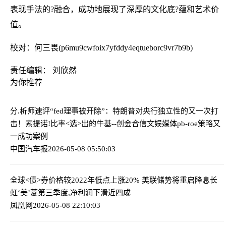
表现手法的?融合，成功地展现了深厚的文化底?蕴和艺术价
值。
校对：何三畏(p6mu9cwfoix7yfddy4eqtueborc9vr7b9b)
责任编辑： 刘欣然
为你推荐
分.析师速评“fed理事被开除”：特朗普对央行独立性的又一次打
击！
索提诺!比率<选>出的牛基--创金合信文娱媒体pb-roe策略又
一成功案例
中国汽车报
2026-05-08 05:50:03
全球<债>券价格较2022年低点上涨20% 美联储势将重启降息
长
虹‘美’菱第三季度,净利润下滑近四成
凤凰网
2026-05-08 22:10:03