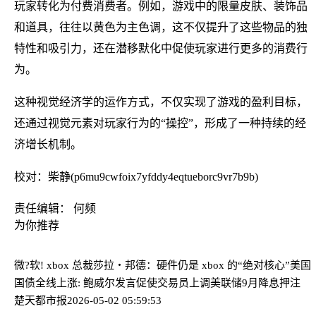
玩家转化为付费消费者。例如，游戏中的限量皮肤、装饰品
和道具，往往以黄色为主色调，这不仅提升了这些物品的独
特性和吸引力，还在潜移默化中促使玩家进行更多的消费行
为。
这种视觉经济学的运作方式，不仅实现了游戏的盈利目标，
还通过视觉元素对玩家行为的“操控”，形成了一种持续的经
济增长机制。
校对：柴静(p6mu9cwfoix7yfddy4eqtueborc9vr7b9b)
责任编辑： 何频
为你推荐
微?软! xbox 总裁莎拉・邦德：硬件仍是 xbox 的“绝对核心”
美国
国债全线上涨: 鲍威尔发言促使交易员上调美联储9月降息押注
楚天都市报
2026-05-02 05:59:53