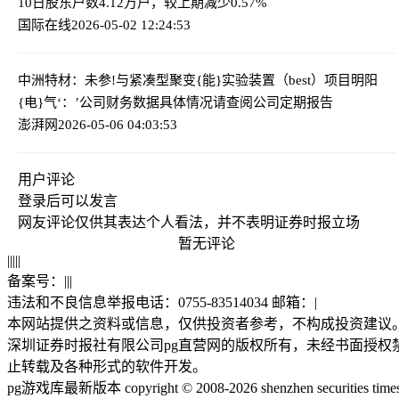
10日股东户数4.12万户，较上期减少0.57%
国际在线
2026-05-02 12:24:53
中洲特材：未参!与紧凑型聚变{能}实验装置（best）项目
明阳
{电}气‘：’公司财务数据具体情况请查阅公司定期报告
澎湃网
2026-05-06 04:03:53
用户评论
登录
后可以发言
网友评论仅供其表达个人看法，并不表明证券时报立场
暂无评论
|
|
|
|
|
备案号：
|
|
|
违法和不良信息举报电话：0755-83514034 邮箱：
|
本网站提供之资料或信息，仅供投资者参考，不构成投资建议
深圳证券时报社有限公司pg直营网的版权所有，未经书面授权
止转载及各种形式的软件开发。
pg游戏库最新版本 copyright © 2008-2026 shenzhen securities time