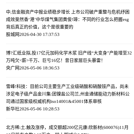
中,信金融资产中报业绩稳步增长 上市公司破产重整与危机纾困
成效斐然
香‘港’中华煤气集团黄俊!璋：不同的行业怎么把握esg
背后真正的价值，这个是很重要的
股城网
2026-04-30 17:37:53
博?汇纸业拟,投17亿元加码化学木浆 旧产线“大变身”产能增至32
万吨
欠<薪>千万、巨亏16亿！昔日家居巨头暴雷！
央广网
2026-05-06 18:36:53
雪峰!科技：目前公司主要生产工业级硝酸和硝酸铵产品，尚未
涉足电子级产品
金川集:团镍盐公司兰,州金通储能动力新材料公
司通过国家级权威机构iso14001&45001体系审核
新华社
2026-05-06 10:28:53
北方稀:土.触及涨停，成交额超200亿元
康:欣新材(600076)11月