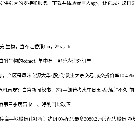
您提供强大的支持和服务。下载并体验绿巨人app，让它成为您日
美:生物，宣布赴香港ipo，冲刺a h
白帆生物的cdmo订单中有一部分为海外订单
存，产区是风味之源
大华{股}份发生大宗交易 成交折价率10.45%
行危机再现？
白宫新闻秘书：?特—朗普考虑在周五活动后“不久”
,酒第三季度营收—、净利同比改善
停
高—地股份{拟}折让约14.0%配售最多3080.2万股配售股份 净