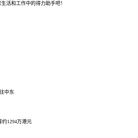
常生活和工作中的得力助手吧！
前往中东
筹约1294万港元