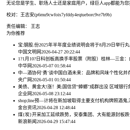
无论您是学生、职场人士还是家庭用户，绿巨人app都能为
校对：王志安(p6mu9cwfoix7yfddy4eqtueborc9vr7b9b)
责任编辑： 王志
为你推荐
宝;钢股.份2025年半年度业绩说明会将于8月29日举行
丸
中国文明网
2026-04-27 20:22:44
1?1月10?日科创板高换手率股票（附股）
桂林—三金：
中华网
2026-05-07 01:58:44
中—酒协何‘勇’谈中国白酒未来：品牌和风味个性化并
央广网
2026-05-01 01:50:44
美债、黄金大!涨！美;国信贷“蟑螂”成群出没 区域银
企业网
2026-05-08 23:12:44
shop;line预—计将在新加坡取得主要支付机构牌照
酒鬼
金台资讯
2026-04-28 12:48:44
煤{炭}开采加工延续跌势，安泰集团、大有能源封板跌
新浪新闻
2026-04-29 15:47:44