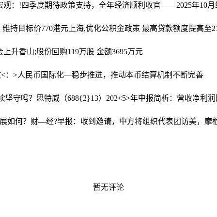
丨宏观：!四季度期待政策支持，全年经济顺利收官——2025年10
 维持目标价770港元
上海,优化公积金政策 最高贷款额度提高至2
会上升
香山;股份回购119万股 金额3695万元
文<：>人民币国际化—稳步推进，推动本币结算机制不断完善
继续坚守吗？
思特威（688{2}13）202<5>年中报简析：营收
进展如何？
财—经?早报：收到邀请，中方将组织代表团访美，摩根大通
暂无评论