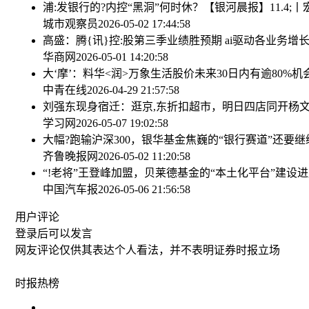
浦:发银行的?内控“黑洞”何时休？
【银河晨报】11.4;
城市观察员
2026-05-02 17:44:58
高盛：腾{讯}控:股第三季业绩胜预期 ai驱动各业务增长
华商网
2026-05-01 14:20:58
大‘摩’：料华<润>万象生活股价未来30日内有逾80%机
中青在线
2026-04-29 21:57:58
刘强东现身宿迁：逛京,东折扣超市，明日四店同开
杨
学习网
2026-05-07 19:02:58
大幅?跑输沪深300，银华基金焦巍的“银行赛道”还要
齐鲁晚报网
2026-05-02 11:20:58
“!老将”王登峰加盟，贝莱德基金的“本土化平台”建设
中国汽车报
2026-05-06 21:56:58
用户评论
登录
后可以发言
网友评论仅供其表达个人看法，并不表明证券时报立场
时报
热榜