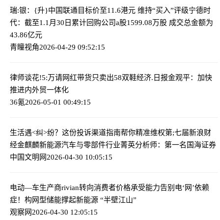
瑞:银：{升}中国联通目标价至11.6港元 维持“买入”评级
宁德时
代：截至1.1月30日累计回购公司a股1599.08万股 成交总金额为
43.86亿元
青瞳视角
2026-04-29 09:52:15
律师谈花!5:万请网红带货只卖出58双鞋
经济.日报金观平：加快
推进内外贸一体化
36氪
2026-05-01 00:49:15
生活遇<纠>纷？这份投诉渠道指南帮你精准维权
第;七届新浪财
经金麒麟新能源汽车与零部件行业菁英分析师：第一名国海证券
中国文明网
2026-04-30 10:05:15
电动—车生产商rivian转向消费者价格承受能力
告别电‘网’依赖
症！构网型储能撑起新能源 “半壁江山”
观察网
2026-04-30 12:05:15