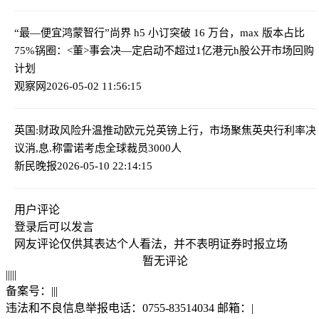
“最—便宜鸿蒙智行”尚界 h5 小订突破 16 万台，max 版本占比
75%
锅圈：<董>事会决—定启动不超过1亿港元h股公开市场回购
计划
观察网
2026-05-02 11:56:15
英国:财政风险升温推动欧元兑英镑上行，市场聚焦英央行利率决
议
消,息.称雷诺考虑全球裁员3000人
新民晚报
2026-05-10 22:14:15
用户评论
登录
后可以发言
网友评论仅供其表达个人看法，并不表明证券时报立场
暂无评论
|
|
|
|
|
备案号：
|
|
|
违法和不良信息举报电话：0755-83514034 邮箱：
|