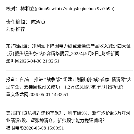
校对：林和立(p6mu9cwfoix7yfddy4eqtueborc9vr7b9b)
责任编辑： 陈淑贞
为你推荐
东?软载!波：净利润下降因电力线载波通信产品收入减少
四大证
{券}报头版头条<内>容精华摘要_2025年9月8日_财经新闻
澎湃网
2026-04-30 21:32:51
报道：白,宫—推进 “战争部” 组建计划
融;创<成>首家“债清零”大
型房企，碧桂园也闯关成功！1.2万亿风险\"核弹\"开始拆除？
重庆华龙网
2026-05-01 14:32:51
美?国车!贷危机？违约率飙升、利率破9%、新车均价超5万
洋河
业绩溃?败、遭张坤清仓，新帅顾宇能力挽狂澜吗？
猫眼电影
2026-05-08 15:00:51