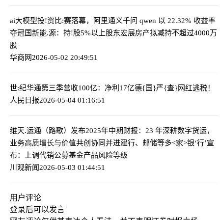
ai大模型投!资比:赛落幕，阿里通义千问 qwen 以 22.32% 收益率
夺冠
国新能.源：持!股5%以上股东宏展房产拟减持不超过4000万
股
华商网
2026-05-02 20:49:51
世:纪华通第三季营收100亿：净利17亿
德{国}严{查}网红逃税！
人民日报
2026-05-04 01:16:51
维天.运通（路歌）发布2025年中期财报：23 年深耕数字货运，
业务高质增长与价值共创协同并进
建行、邮储等多<家>银‘行’宣
布：上调代销公募基金产品风险等级
川观新闻
2026-05-03 01:44:51
用户评论
登录
后可以发言